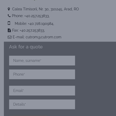
Calea Timisorii, Nr. 30, 310245, Arad, RO
Phone:
+40.257.253833
,
Mobile:
+40.728.190984
,
Fax: +40.257.253833,
E-mail:
cutrom@cutrom.com
Ask for a quote