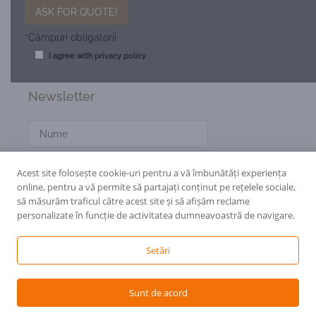
*Câmpuri obligatorii
I agree with
privacy policy
Newsletter
Acest site folosește cookie-uri pentru a vă îmbunătăți experiența
online, pentru a vă permite să partajați conținut pe rețelele sociale,
să măsurăm traficul către acest site și să afișăm reclame
personalizate în funcție de activitatea dumneavoastră de navigare.
Setări
© 2002-2026 Foarfeci.
Găzduire web
de la Net Solution
Sunt de acord