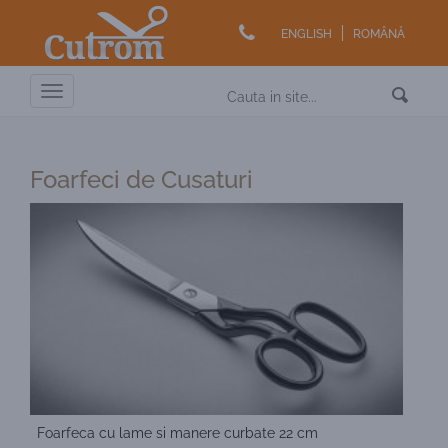
ENGLISH
ROMÂNĂ
Toggle
navigation
Foarfeci de Cusaturi
Foarfeca cu lame si manere curbate 22 cm