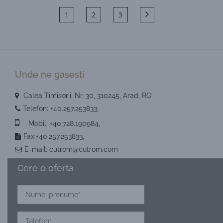
1
2
3
Unde ne gasesti
Calea Timisorii, Nr. 30, 310245, Arad, RO
Telefon:
+40.257.253833
,
Mobil:
+40.728.190984
,
Fax:+40.257.253833,
E-mail:
cutrom@cutrom.com
Cere o oferta