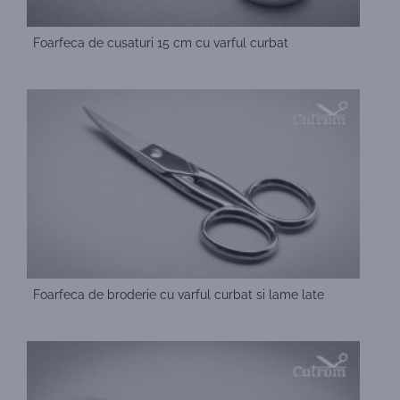
Foarfeca de cusaturi 15 cm cu varful curbat
Foarfeca de broderie cu varful curbat si lame late