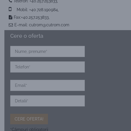
Telefon:
+40.257.253833
,
Mobil:
+40.728.190984
,
Fax:+40.257.253833,
E-mail:
cutrom@cutrom.com
Cere o oferta
*Câmpuri obligatorii