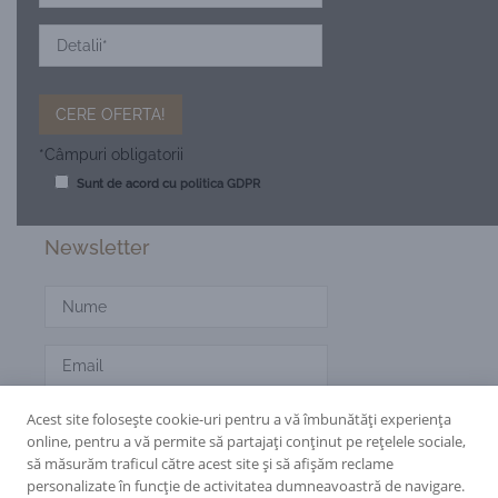
*Câmpuri obligatorii
Sunt de acord cu
politica GDPR
Newsletter
Acest site folosește cookie-uri pentru a vă îmbunătăți experiența
online, pentru a vă permite să partajați conținut pe rețelele sociale,
să măsurăm traficul către acest site și să afișăm reclame
CItește politica de confidențialitate
aici.
personalizate în funcție de activitatea dumneavoastră de navigare.