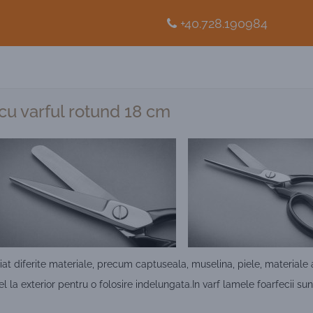
+40.728.190984
 cu varful rotund 18 cm
iat diferite materiale, precum captuseala, muselina, piele, materiale 
l la exterior pentru o folosire indelungata.In varf lamele foarfecii sunt