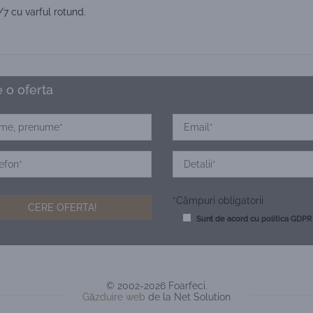
7 cu varful rotund.
 o oferta
*Câmpuri obligatorii
Sunt de acord cu
politica GDPR
© 2002-2026 Foarfeci.
Găzduire web
de la Net Solution