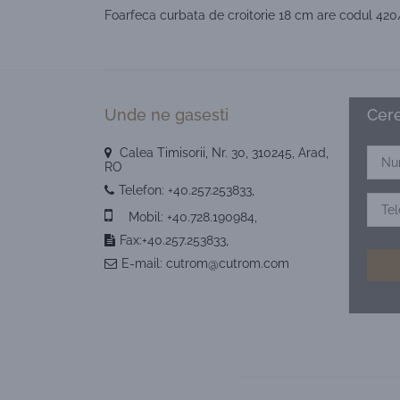
Foarfeca curbata de croitorie 18 cm are codul 420/
Unde ne gasesti
Cere
Calea Timisorii, Nr. 30, 310245, Arad,
RO
Telefon:
+40.257.253833
,
Mobil:
+40.728.190984
,
Fax:+40.257.253833,
E-mail:
cutrom@cutrom.com