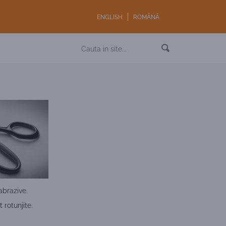
ENGLISH
ROMÂNĂ
abrazive.
 rotunjite.