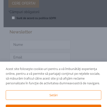
*Câmpuri obligatorii
Sunt de acord cu
politica GDPR
Newsletter
Acest site folosește cookie-uri pentru a vă îmbunătăți experiența
online, pentru a vă permite să partajați conținut pe rețelele sociale,
să măsurăm traficul către acest site și să afișăm reclame
CItește politica de confidențialitate
aici.
personalizate în funcție de activitatea dumneavoastră de navigare.
Setări
© 2002-2026 Foarfeci.
Găzduire web
de la Net Solution