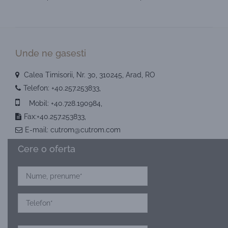
Unde ne gasesti
Calea Timisorii, Nr. 30, 310245, Arad, RO
Telefon:
+40.257.253833
,
Mobil:
+40.728.190984
,
Fax:+40.257.253833,
E-mail:
cutrom@cutrom.com
Cere o oferta