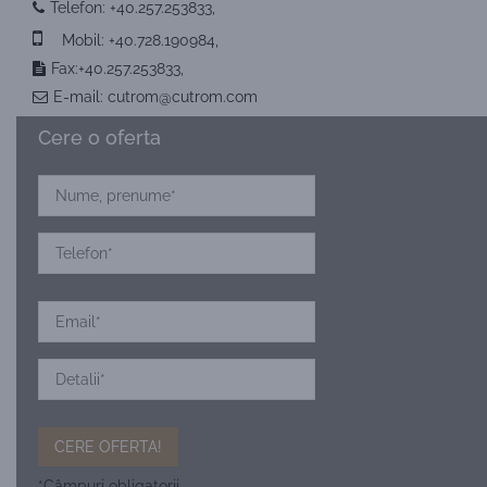
Telefon:
+40.257.253833
,
Mobil:
+40.728.190984
,
Fax:+40.257.253833,
E-mail:
cutrom@cutrom.com
Cere o oferta
*Câmpuri obligatorii