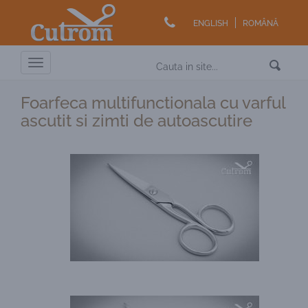
ENGLISH
ROMÂNĂ
Toggle
navigation
Foarfeca multifunctionala cu varful
ascutit si zimti de autoascutire